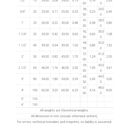
1/2"
15
24,00
0,08
24,00
0,15
0,16
0,35
00
0
36,
24,0
3/4"
20
25,50
0,11
25,50
0,23
0,23
0,45
50
0
41,
28,5
1"
25
30,00
0,22
30,00
0,48
0,38
0,80
00
0
42,
30,0
1.1/4"
32
33,50
0,42
33,50
0,65
0,63
1,08
50
0
44,
32,0
1.1/2"
40
39,50
0,54
39,50
1,00
0,80
1,52
50
0
57,
41,0
2"
50
43,00
0,82
43,00
1,70
1,24
2,55
00
0
59,
43,0
2.1/2"
65
46,00
1,16
46,00
2,50
1,90
3,61
00
0
60,
44,5
3"
80
54,00
1,80
54,00
3,35
2,45
5,00
50
0
67,
48,0
4"
100
60,50
3,20
60,50
6,25
4,16
8,50
00
0
5"
125
6"
150
All weights are theoretical weights.
All dimension in mm (except otherwise written).
For errors, technical mistakes and misprints, no liability is assumed.