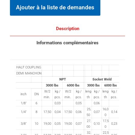
Ajouter à la liste de demandes
Description
Informations complémentaires
HALF COUPLING
DEMI MANCHON
NPT
Socket Weld
3000 lbs
6000 lbs
3000 lbs
6000 lbs
W/2
kg /
W/2
kg /
leng
kg /
leng
kg /
inch
DN
min.
pcs.
min.
pcs.
th
pcs.
th
pcs.
1/8"
6
0,03
0,05
0,06
25,
16,0
1/4"
8
17,50
0,04
17,50
0,06
0,07
0,14
50
0
27,
17,5
3/8"
10
19,00
0,05
19,00
0,07
0,10
0,23
00
0
32,
22,5