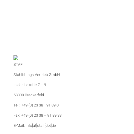
STAFI
Stahlfittings Vertrieb GmbH
In der Illekatte 7 – 9
58339 Breckerfeld
Tel.: +49 (0) 23 38– 91 89 0
Fax: +49 (0) 23 38 – 91 89 33
E-Mail: info[at]stafi[dot]de