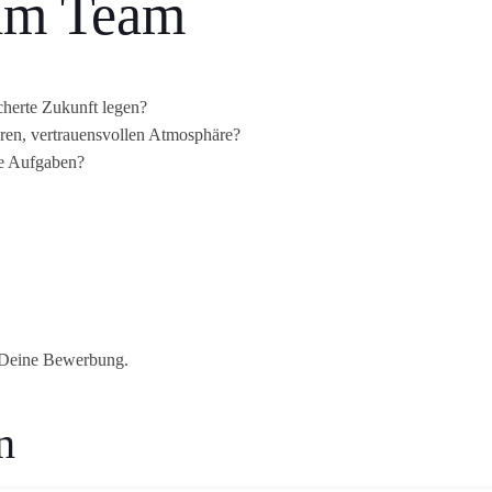
im Team
cherte Zukunft legen?
iären, vertrauensvollen Atmosphäre?
de Aufgaben?
s Deine Bewerbung.
n