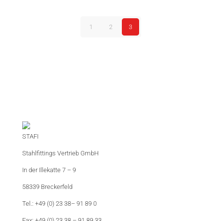
1
2
3
STAFI
Stahlfittings Vertrieb GmbH
In der Illekatte 7 – 9
58339 Breckerfeld
Tel.: +49 (0) 23 38– 91 89 0
Fax: +49 (0) 23 38 – 91 89 33